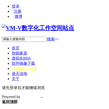
登录
注册
微博
搜索
首页
智能家居
虚拟化
BBS
软件镜像下载
一键加入QQ群
谈天说地
关于
请先登录后才能继续浏览
Powered by
VM-V.com
--
京ICP备15002080号-1
返回顶部